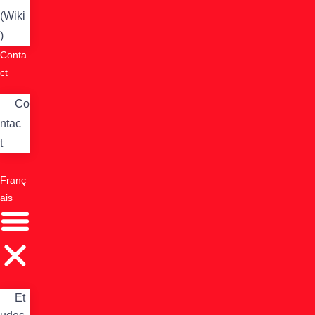
(Wiki
)
Conta
ct
Co
ntac
t
Franç
ais
Et