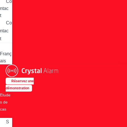
Co
ntac
t
Co
ntac
t
Franç
ais
Réservez une
démonstration
Etude
s de
cas
S