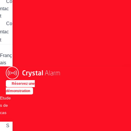
Co
ntac
t
Co
ntac
t
Franç
ais
Réservez une
démonstration
Etude
s de
cas
S