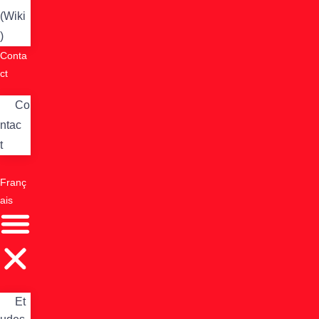
(Wiki
)
Conta
ct
Co
ntac
t
Franç
ais
Et