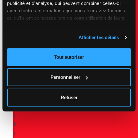
publicité et d'analyse, qui peuvent combiner celles-ci
c
avec d'autres informations que vous leur avez fournies
u
ou qu'ils ont collectées lors de votre utilisation de leurs
m
services.
e
Afficher les détails
n
t
a
Tout autoriser
t
i
Personnaliser
o
n
Refuser
(
W
i
k
i