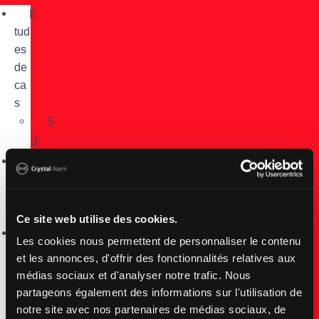
E
tud
es
de
ca
s
S
J
C
om
pt
e
Ce site web utilise des cookies.
I
Les cookies nous permettent de personnaliser le contenu
nf
et les annonces, d'offrir des fonctionnalités relatives aux
o
médias sociaux et d'analyser notre trafic. Nous
D
partageons également des informations sur l'utilisation de
o
notre site avec nos partenaires de médias sociaux, de