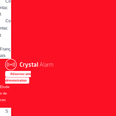
Co
ntac
t
Co
ntac
t
Franç
ais
Réservez une
démonstration
Etude
s de
cas
S