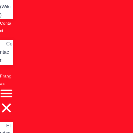
(Wiki
)
Conta
ct
Co
ntac
t
Franç
ais
Et