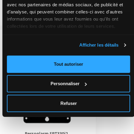
avec nos partenaires de médias sociaux, de publicité et
d'analyse, qui peuvent combiner celles-ci avec d'autres
Kontakta oss för mer information
informations que vous leur avez fournies ou qu'ils ont
collectées lors de votre utilisation de leurs services.
Afficher les détails
Tout autoriser
Personnaliser
Refuser
Personlarm SRT330i2