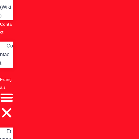
(Wiki
)
Conta
ct
Co
ntac
t
Franç
ais
Et