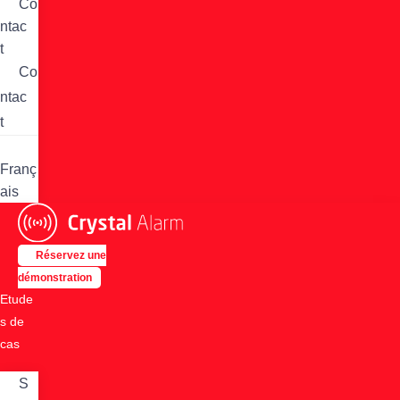
Co
ntac
t
Co
ntac
t
Franç
ais
Réservez une
démonstration
Etude
s de
cas
S