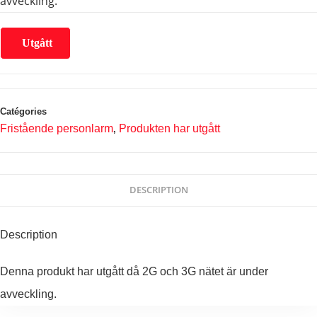
avveckling.
Utgått
Catégories
Fristående personlarm
Produkten har utgått
,
DESCRIPTION
Description
Denna produkt har utgått då 2G och 3G nätet är under
avveckling.