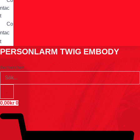
Co
ntac
t
Co
ntac
t
PERSONLARM TWIG EMBODY
Rechercher
0,00
kr
0