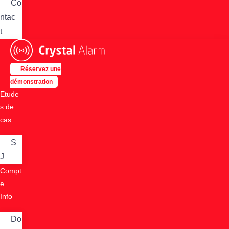
Co
ntac
t
Réservez une
démonstration
Etude
s de
cas
S
J
Compt
e
Info
Do