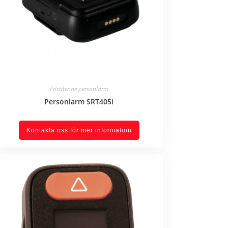
Fristående personlarm
Personlarm SRT405i
Kontakta oss för mer information