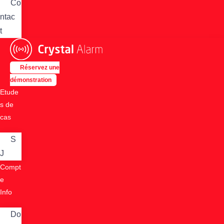
Co
ntac
t
Réservez une
démonstration
Etude
s de
cas
S
J
Compt
e
Info
Do