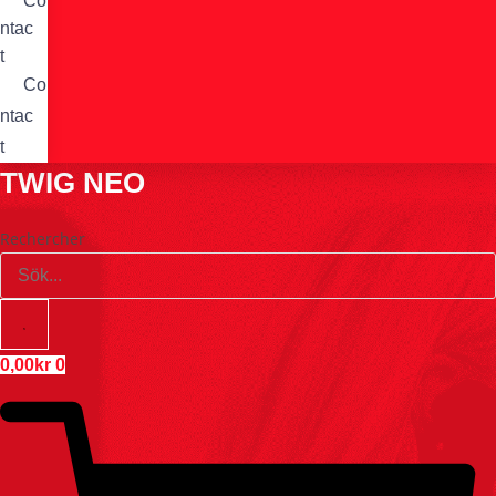
Co
ntac
t
Co
ntac
t
TWIG NEO
Rechercher
0,00
kr
0