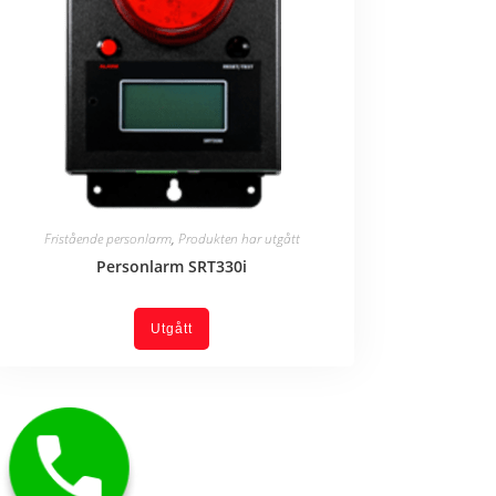
Fristående personlarm
,
Produkten har utgått
Personlarm SRT330i
Utgått