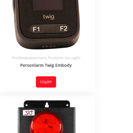
Fristående personlarm
,
Produkten har utgått
Personlarm Twig Embody
Utgått